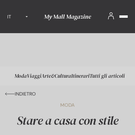
My Mall Magazine
IT
Moda
Viaggi
Arte&Cultura
Itinerari
Tutti gli articoli
INDIETRO
MODA
Stare a casa con stile